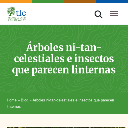
Skip
navigation
Triangle
Improving
Land
Our
Conservancy
Lives
Árboles ni-tan-
Through
celestiales e insectos
Conservation
que parecen linternas
Home
»
Blog
»
Árboles ni-tan-celestiales e insectos que parecen
linternas