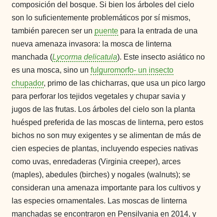
composición del bosque.
Si bien los árboles del cielo
son lo suficientemente problemáticos por sí mismos,
también parecen ser un
puente
para la entrada de una
nueva amenaza invasora: la mosca de linterna
manchada (
Lycorma delicatula
). Este insecto asiático no
es una mosca, sino un
fulguromorfo- un insecto
chupador
, primo de las chicharras, que usa un pico largo
para perforar los tejidos vegetales y chupar savia y
jugos de las frutas. Los árboles del cielo son la planta
huésped preferida de las moscas de linterna, pero estos
bichos no son muy exigentes y se alimentan de más de
cien especies de plantas, incluyendo especies nativas
como uvas, enredaderas (Virginia creeper), arces
(maples), abedules (birches) y nogales (walnuts); se
consideran una amenaza importante para los cultivos y
las especies ornamentales. Las moscas de linterna
manchadas se encontraron en Pensilvania en 2014, y