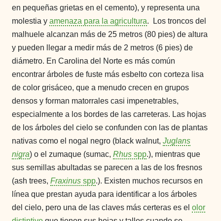
en pequeñas grietas en el cemento), y representa una
molestia y
amenaza para la agricultura
.
Los troncos del
malhuele alcanzan más de 25 metros (80 pies) de altura
y pueden llegar a medir más de 2 metros (6 pies) de
diámetro. En Carolina del Norte es más común
encontrar
árboles
de fuste más esbelto con corteza lisa
de color gris
áceo
, que a menudo crecen en grupos
densos y forman matorrales casi impenetrables,
especialmente a los bordes de las carreteras. Las hojas
de los
árboles
del cielo se confunden con las de plantas
nativas como el nogal negro (black walnut,
Juglans
nigra
) o el zumaque (sumac,
Rhus
spp
.), mientras que
sus semillas abultadas se parecen a las de los fresnos
(ash trees,
Fraxinus
spp
.). Existen muchos recursos en
línea que prestan ayuda para identificar a los
árbol
es
del cielo, pero una de las claves más certeras es el
olor
distintivo
que tienen sus hojas y tallos cuando se