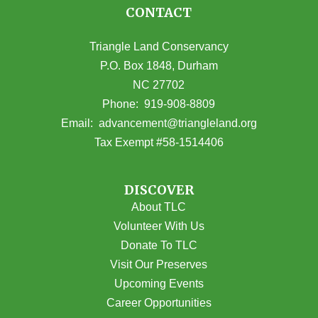
CONTACT
Triangle Land Conservancy
P.O. Box 1848, Durham
NC 27702
(opens in Google Maps)
Phone:
919-908-8809
(opens email
Email:
advancement@triangleland.org
Tax Exempt #58-1514406
DISCOVER
About TLC
Volunteer With Us
Donate To TLC
Visit Our Preserves
Upcoming Events
Career Opportunities